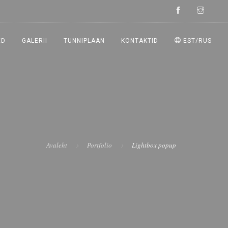
ED
GALERII
TUNNIPLAAN
KONTAKTID
EST/RUS
Avaleht
Portfolio
Lightbox popup