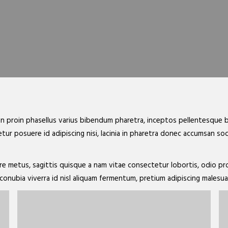
n proin phasellus varius bibendum pharetra, inceptos pellentesque bi
tur posuere id adipiscing nisi, lacinia in pharetra donec accumsan s
re metus, sagittis quisque a nam vitae consectetur lobortis, odio pr
conubia viverra id nisl aliquam fermentum, pretium adipiscing malesu