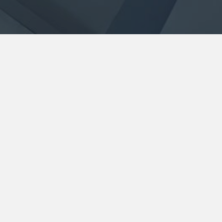
×
Head lapsevanemad ja võimlejad!
Alates 1. maist pannakse Tallinna
Ülikooli saal remonti, mistõttu
toimuvad kõik treeningud edaspidi
Erika võimlas.
KLUBIST