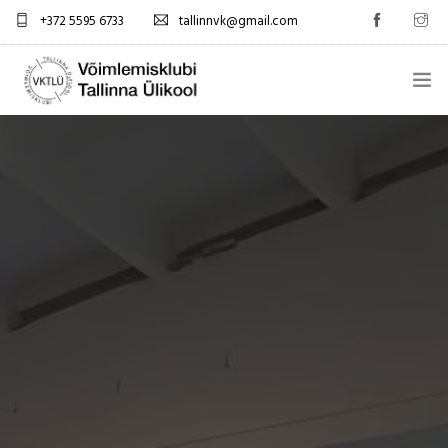
+372 5595 6733
tallinnvk@gmail.com
AVALEHT
KLUBI
UUDISED
GALERII
TUNNIPLAAN
KONTAKTID
EST/RUS