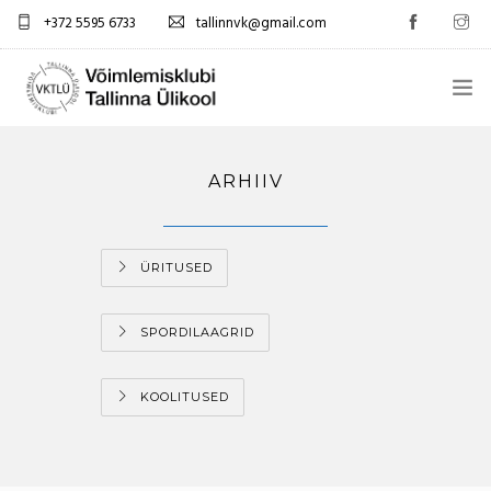
+372 5595 6733
tallinnvk@gmail.com
AVALEHT
ARHIIV
KLUBI
UUDISED
ÜRITUSED
GALERII
SPORDILAAGRID
TUNNIPLAAN
KOOLITUSED
KONTAKTID
EST/RUS